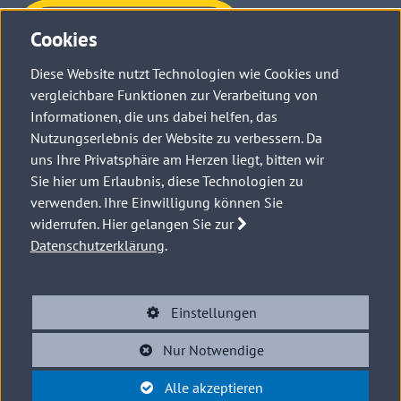
Haben Sie
Cookies
Fragen?
Diese Website nutzt Technologien wie Cookies und
Kontaktieren Sie uns →
vergleichbare Funktionen zur Verarbeitung von
Informationen, die uns dabei helfen, das
Nutzungserlebnis der Website zu verbessern. Da
uns Ihre Privatsphäre am Herzen liegt, bitten wir
Sie hier um Erlaubnis, diese Technologien zu
verwenden. Ihre Einwilligung können Sie
widerrufen. Hier gelangen Sie zur
Datenschutzerklärung
.
© Niederösterreichische Vorsorgekasse AG, 2026
Einstellungen
Impressum
Datenschutz
Barrierefreiheit
Offenlegung
Nur Notwendige
Newsletter
FAQs
Kontakt
Suche
Alle
akzeptieren