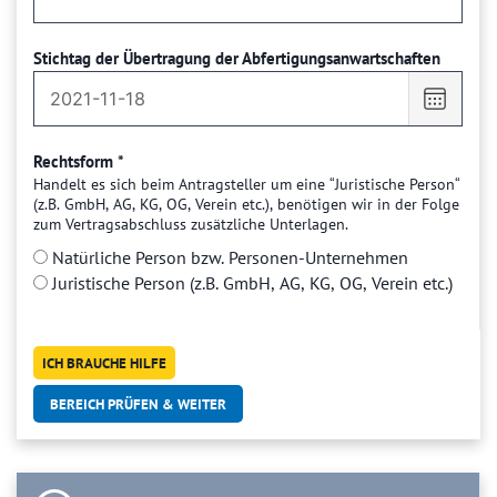
Stichtag der Übertragung der Abfertigungsanwartschaften
Datum
auswäh
Rechtsform
*
Handelt es sich beim Antragsteller um eine “Juristische Person“
(z.B. GmbH, AG, KG, OG, Verein etc.), benötigen wir in der Folge
zum Vertragsabschluss zusätzliche Unterlagen.
Natürliche Person bzw. Personen-Unternehmen
Juristische Person (z.B. GmbH, AG, KG, OG, Verein etc.)
ICH BRAUCHE HILFE
BEREICH PRÜFEN & WEITER