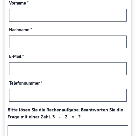
Vorname
*
Nachname
*
E-Mail
*
Telefonnummer
*
Bitte
Bitte
Bitte lösen Sie die Rechenaufgabe. Beantworten Sie die
dieses
dieses
Wie
Frage mit einer Zahl.
3 - 2 = ?
Feld nicht
Feld nicht
viel
ausfüllen.
ausfüllen.
ergibt